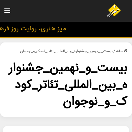
منو
میز هنری، روایت روز فرهنگ
خانه
/
بیست_و_نهمین_جشنواره_بین_المللی_تئاتر_کودک_و_نوجوان
بیست_و_نهمین_جشنوار
ه_بین_المللی_تئاتر_کود
ک_و_نوجوان