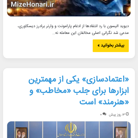
دیوید الیسون با رد انتقادها از ادغام پارامونت و وارنر برادرز دیسکاوری،
مدعی شد نگرانی اصلی مخالفان این معامله نه…
بیشتر بخوانید »
«اعتمادسازی» یکی از مهمترین
ابزارها برای جلب «مخاطب» و
«هنرمند» است​
3 روز پیش
۰