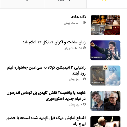
ب
ر
ا
نگاه هفته
ی
12 ساعت پیش
:
زمان ساخت و اکران «مایکل ۲» اعلام شد
18 ساعت پیش
راهیابی ۲ انیمیشن کوتاه به سی‌امین جشنواره فیلم
رود آیلند
2 روز پیش
شایعه یا واقعیت؟ نقش کلیدی پل توماس اندرسون
در فیلم جدید اسکورسیزی
2 روز پیش
افتتاح نمایش «یک فیل ناپدید شده است» با حضور
ایرج راد