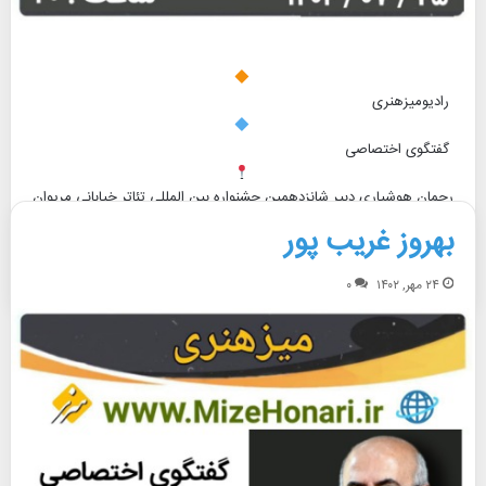
رادیومیزهنری
گفتگوی اختصاصی
رحمان هوشیاری دبیر شانزدهمین جشنواره بین المللی تئاتر خیابانی مریوان
بهروز غریب پور
بیشتر بخوانید »
۲۴ مهر, ۱۴۰۲
۰