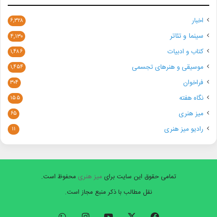
اخبار
۶,۳۲۸
سینما و تئاتر
۴,۱۳۰
کتاب و ادبیات
۱,۴۸۶
موسیقی و هنرهای تجسمی
۱,۴۵۴
فراخوان
۳۰۴
نگاه هفته
۱۵۵
میز هنری
۶۵
رادیو میز هنری
۱۱
تمامی حقوق این سایت برای
میز هنری
محفوظ است.
نقل مطالب با ذکر منبع مجاز است.
فیسبوک
ایکس
یوتیوب
اینستاگرام
واتس