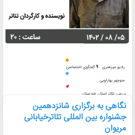
رادیو میزهنری 🎙 گفتگوی اختصاصی
منوچهر بهارلویی
بررسی تئاتر استان خوزستان
نگاهی به برگزاری شانزدهمین
بیشتر بخوانید »
جشنواره بین المللی تئاترخیابانی
مریوان