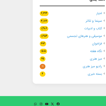
اخبار
۶,۳۲۴
سینما و تئاتر
۴,۱۲۶
کتاب و ادبیات
۱,۴۸۶
موسیقی و هنرهای تجسمی
۱,۴۵۴
فراخوان
۳۰۴
نگاه هفته
۱۵۵
میز هنری
۶۵
رادیو میز هنری
۱۱
بسته خبری
۴
فیسبوک
ایکس
یوتیوب
اینستاگرام
واتس