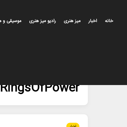
خانه
اخبار
میز هنری
رادیو میز هنری
موسیقی و ه
خانه
/
TheRingsOfPower
RingsOfPower
اخبار