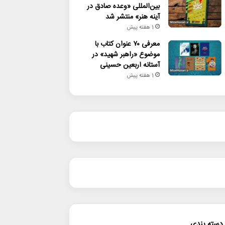
بین‌المللی «وعده صادق در
آینه هنر» منتشر شد
1 هفته پیش
معرفی ۷۰ عنوان کتاب با
موضوع «راهبر شهید» در
آستانه اربعین حسینی
1 هفته پیش
دسته بندی