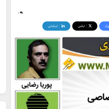
۱
وک
ایکس
لینکداین