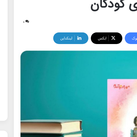
ی کودکان
۰
وک
ایکس
لینکداین