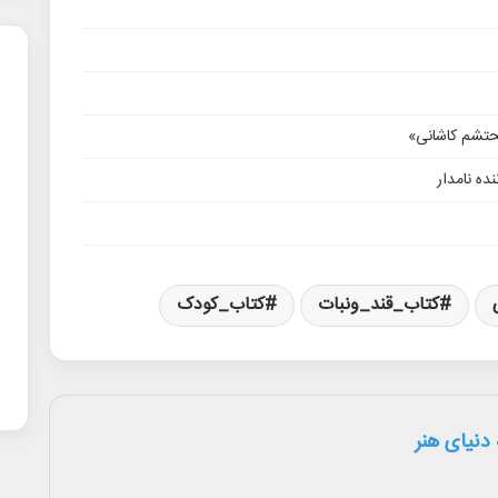
محتشم کاشانی»
ده نامدار
کتاب_قند_ونبات
کتاب_کودک
دنیای هنر