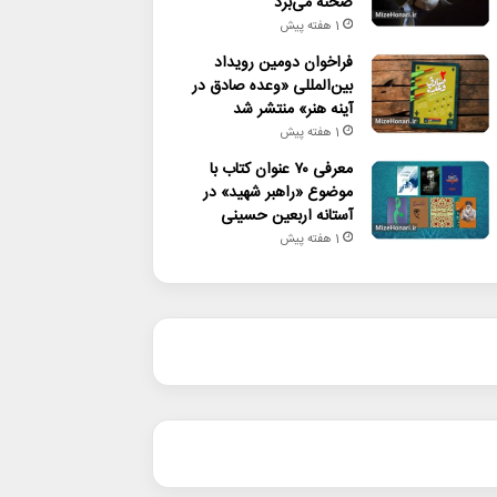
صحنه می‌برد
1 هفته پیش
فراخوان دومین رویداد
بین‌المللی «وعده صادق در
آینه هنر» منتشر شد
1 هفته پیش
معرفی ۷۰ عنوان کتاب با
موضوع «راهبر شهید» در
آستانه اربعین حسینی
1 هفته پیش