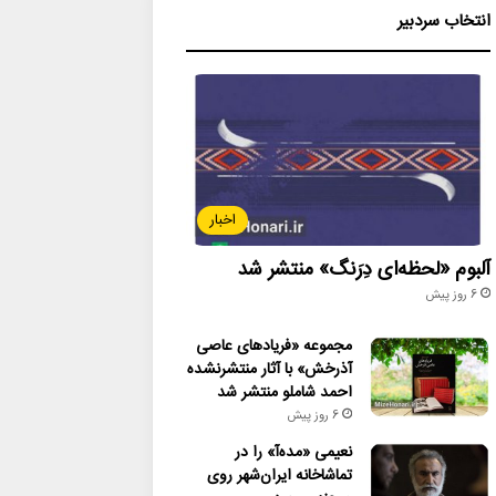
انتخاب سردبیر
اخبار
آلبوم «لحظه‌ای دِرَنگ» منتشر شد
6 روز پیش
مجموعه «فریادهای عاصی
آذرخش» با آثار منتشرنشده
احمد شاملو منتشر شد
6 روز پیش
نعیمی «مده‌آ» را در
تماشاخانه ایران‌شهر روی