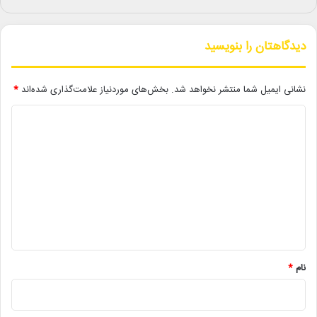
دیدگاهتان را بنویسید
لینک خبر
نشانی ایمیل شما منتشر نخواهد شد.
بخش‌های موردنیاز علامت‌گذاری شده‌اند
*
کپی
د
ی
د
گ
دیگر خبرها
ا
ه
• نگاه هفته
*
• مجله هنری
نام
*
• زمان ساخت و اکران «مایکل ۲» اعلام شد
• راهیابی ۲ انیمیشن کوتاه به سی‌امین جشنواره فیلم رود آیلند