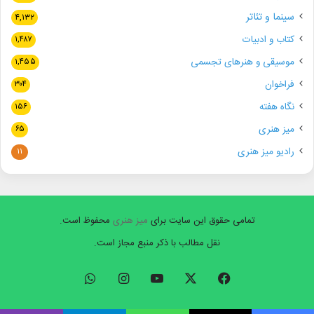
سینما و تئاتر
۴,۱۳۲
کتاب و ادبیات
۱,۴۸۷
موسیقی و هنرهای تجسمی
۱,۴۵۵
فراخوان
۳۰۴
نگاه هفته
۱۵۶
میز هنری
۶۵
رادیو میز هنری
۱۱
تمامی حقوق این سایت برای
میز هنری
محفوظ است.
نقل مطالب با ذکر منبع مجاز است.
فیسبوک
ایکس
یوتیوب
اینستاگرام
واتس
آپ