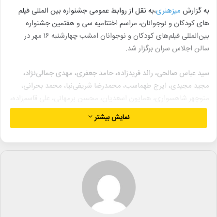
به گزارش
میزهنری
،به نقل از روابط‌ عمومی جشنواره بین المللی فیلم
های کودکان و نوجوانان، مراسم اختتامیه سی و هفتمین جشنواره
بین‌المللی فیلم‌های کودکان و نوجوانان امشب چهارشنبه ۱۶ مهر در
سالن اجلاس سران برگزار شد.
سید عباس صالحی، رائد فریدزاده، حامد جعفری، مهدی جمالی‌نژاد،
مجید مجیدی، ایرج طهماسب، محمدرضا شریفی‌نیا، محمد بحرانی،
منوچهر شاهسواری، همایون اسعدیان، محسن برمهانی، علی قاسم‌زاده،
علیرضا رضاداد، علیرضا تابش، داریوش فرضیایی، یوسف تیموری، حبیب
نمایش بیشتر
ایل‌بیگی، سید جواد هاشمی، حامد علامتی، بهروز شعیبی، کمال حیدری،
پوران درخشنده، مهنوش صادقی، سیاوش چراغی‌پور، فاطمه محمدی،
زهره شکوفنده، منیر قیدی، غزل شاکری، آزیتا حاجیان، سامان احتشامی،
آرش معیریان، مهین جواهریان، مستانه مهاجر، نفس بازغی، سهیل
موفق، محمود کریمی از جمله حاضران در مراسم بودند.
این مراسم با قرائت آیاتی چند از کلام‌الله مجید توسط قاری نوجوان و
پخش سرود ملی جمهوری اسلامی ایران آغاز شد.