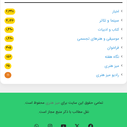
اخبار
۶,۳۴۸
سینما و تئاتر
۴,۱۴۶
کتاب و ادبیات
۱,۴۹۰
موسیقی و هنرهای تجسمی
۱,۴۶۰
فراخوان
۳۰۵
نگاه هفته
۱۵۶
میز هنری
۶۵
در ادامه داوران بخش سیفژ روی صحنه آمدند.
رادیو میز هنری
۱۱
سپس مهین جواهریان از اعضای هیات داوران سیفژ گفت: آینده ما
دست بچه‌هاست و آنها خواهند ساخت. من فکر می‌کنم بچه‌هایی که
قرار است آینده را بسازند، تمرکز خود را روی صلح و دوستی و محیط
تمامی حقوق این سایت برای
میز هنری
محفوظ است.
زیست بگذارند و از الان شروع به کار کنند و حتی با موبایل هم می‌توانند
نقل مطالب با ذکر منبع مجاز است.
فیلم بسازند.
فیسبوک
ایکس
یوتیوب
اینستاگرام
واتس