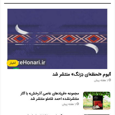
او در ادامه موسیقی متن مجموعه «خونه مادربزرگه» را هم اجرا کرد.
سلوکی در ادامه گفت: در تندیس این دوره از جشنواره تغییراتی ایجاد
شد و مصطفی قندفروش طراحی دوباره‌ای برای آن انجام داده است.
سپس ویدیویی از صحبت‌های طراح این تندیس و تغییرات اعمال شده
بر آن، پخش شد.
اخبار
آلبوم «لحظه‌ای دِرَنگ» منتشر شد
1 هفته پیش
مجموعه «فریادهای عاصی آذرخش» با آثار
منتشرنشده احمد شاملو منتشر شد
1 هفته پیش