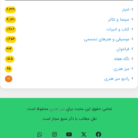
اخبار
۶,۳۲۹
سینما و تئاتر
۴,۱۳۱
کتاب و ادبیات
۱,۴۸۶
موسیقی و هنرهای تجسمی
۱,۴۵۴
فراخوان
۳۰۴
نگاه هفته
۱۵۵
میز هنری
۶۵
رادیو میز هنری
۱۱
تمامی حقوق این سایت برای
میز هنری
محفوظ است.
نقل مطالب با ذکر منبع مجاز است.
فیسبوک
ایکس
یوتیوب
اینستاگرام
واتس