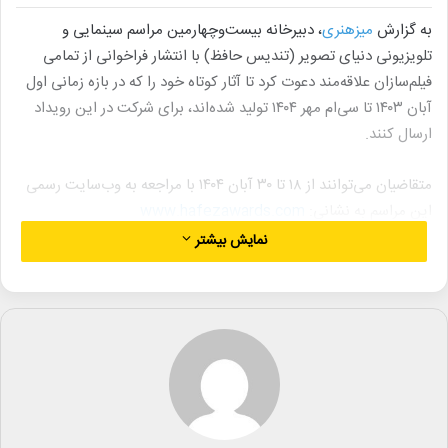
به گزارش
میزهنری
، دبیرخانه بیست‌وچهارمین مراسم سینمایی و
تلویزیونی دنیای تصویر (تندیس حافظ) با انتشار فراخوانی از تمامی
فیلم‌سازان علاقه‌مند دعوت کرد تا آثار کوتاه خود را که در بازه زمانی اول
آبان ۱۴۰۳ تا سی‌ام مهر ۱۴۰۴ تولید شده‌اند، برای شرکت در این رویداد
ارسال کنند.
متقاضیان می‌توانند از ۱۸ تا ۳۰ آبان ۱۴۰۴ با مراجعه به وب‌سایت رسمی
این مراسم به نشانی:
www.hafezawards.com
فرم ثبت‌نام بخش فیلم کوتاه را از طریق لینک زیر تکمیل و ارسال نمایند:
نمایش بیشتر
https://www.hafezawards.com/hafez-awards-short-film-
registeration/
توجه: امکان انصراف از شرکت پس از ثبت‌نام وجود نخواهد داشت.
این بخش به فیلم‌های کوتاه کمتر از ۳۰ دقیقه اختصاص دارد و هر
فیلمساز تنها مجاز به ارسال یک اثر است.