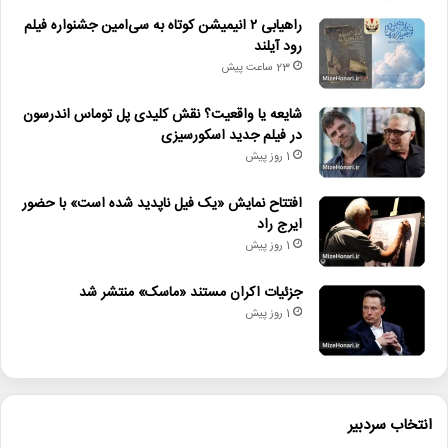
• تالار حافظ میزبان «کافه نادری» می‌شود
راهیابی ۲ انیمیشن کوتاه به سی‌امین جشنواره فیلم
رود آیلند
23 ساعت پیش
تندیس_حافظ
جشن_حافظ
سینمای_ایران
شایعه یا واقعیت؟ نقش کلیدی پل توماس اندرسون
فراخوان
فراخوان_فیلم_کوتاه
در فیلم جدید اسکورسیزی
1 روز پیش
افتتاح نمایش «یک فیل ناپدید شده است» با حضور
ایرج راد
1 روز پیش
جزئیات اکران مستند «ماسک» منتشر شد
1 روز پیش
انتخاب سردبیر