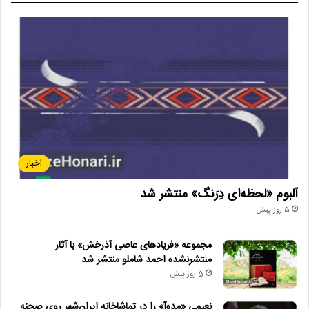
اخبار
آلبوم «لحظه‌ای دِرَنگ» منتشر شد
5 روز پیش
مجموعه «فریادهای عاصی آذرخش» با آثار
منتشرنشده احمد شاملو منتشر شد
5 روز پیش
نعیمی «مده‌آ» را در تماشاخانه ایران‌شهر روی صحنه