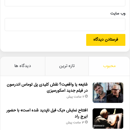
لینک خبر
وب‌ سایت
کپی
دیگر خبرها
محبوب
تازه ترین
دیدگاه ها
• مجله هنری
• شایعه یا واقعیت؟ نقش کلیدی پل توماس اندرسون در فیلم جدید
شایعه یا واقعیت؟ نقش کلیدی پل توماس اندرسون
اسکورسیزی
در فیلم جدید اسکورسیزی
2 ساعت پیش
• افتتاح نمایش «یک فیل ناپدید شده است» با حضور ایرج راد
• جزئیات اکران مستند «ماسک» منتشر شد
افتتاح نمایش «یک فیل ناپدید شده است» با حضور
ایرج راد
• تالار حافظ میزبان «کافه نادری» می‌شود
3 ساعت پیش