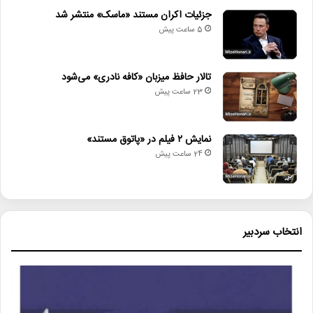
• نمایش ۲ فیلم در «پاتوق مستند»
جزئیات اکران مستند «ماسک» منتشر شد
5 ساعت پیش
• تصویربرداری «دختری از نوار ساحلی» به پایان رسید
تالار حافظ میزبان «کافه نادری» می‌شود
اخبار_هالیوود
اسکورسیزی
سینمای_جهان
23 ساعت پیش
کلیف_بوث
لئوناردو_دی‌کاپریو
مخمصه۲
نمایش ۲ فیلم در «پاتوق مستند»
ورد_آف_ریل
24 ساعت پیش
انتخاب سردبیر