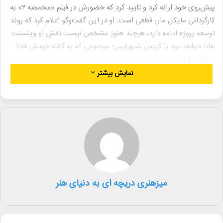
پیش‌روی خود ارائه کرد و تایید کرد که حضورش در فیلم «مخمصه ۲» به
کارگردانی مایکل مان قطعی است. او در این گفت‌وگو اعلام کرد که روند
توسعه پروژه ادامه دارد، هرچند هنوز مشخص نیست نقش او وینسنت
هانا خواهد بود یا کریس شیهرلیس؛ موضوعی که به گفته خودش فعلاً
در ابهام قرار دارد.
نمایش بیشتر
نسخه جدید «مخمصه»، بر اساس رمان مایکل مان، به دو دوره زمانی
متفاوت می‌پردازد و دی‌کاپریو تاکید کرده که فیلم با هویت مستقلی
نسبت به نسخه نخست ساخته می‌شود و صرفاً تکرار موفقیت قبلی
نیست.
در شرایطی که هنوز نام نقش کریستین بیل در فیلم اعلام نشده، فهرست
بازیگران احتمالی دیگر شامل آستین باتلر، آدام درایور، بردلی کوپر، جرمی
آلن وایت و چنینگ تیتوم در مرحله گمانه‌زنی باقی مانده است.
میزهنری دریچه ای به دنیای هنر
در همین حال، پروژه فرعی «کلیف بوث» به کارگردانی دیوید فینچر و با
بازی برد پیت بدون حضور دی‌کاپریو در حال پیش‌روی است. او در