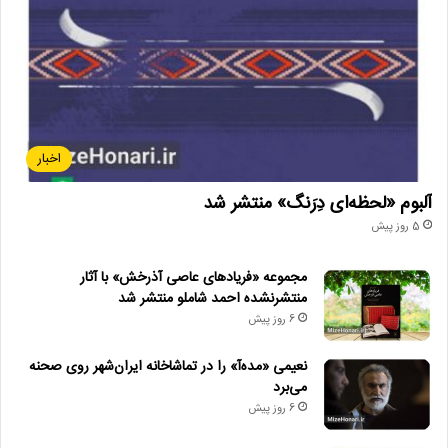
▪︎ اسکارلت جوهانسون در مصاحبه‌ای از وودی آلن کارگردان دفاع کرد. او
گفت به ادعاهای سوءاستفاده جنسی علیه آلن باور ندارد و حمایت خود
را از او ادامه می‌دهد. جوهانسون تأکید کرد مهم است از باورهای خود
دفاع کنی. او پیش از این نیز در سال ۲۰۱۹ از دوستی با آلن سخن گفته
بود. این اتهامات که توسط میا فارو مطرح شده سال‌هاست ادامه دارد و
باعث فاصله آلن از هالیوود شده است. برخی بازیگران دیگر نیز از آلن
اخبار
دفاع کرده‌اند.
آلبوم «لحظه‌ای دِرَنگ» منتشر شد
▪︎ سر تام استوپارد فیلمنامه‌نویس و نمایشنامه‌نویس برنده اسکار در ۸۸
5 روز پیش
سالگی درگذشت. او خالق آثاری مانند روزنکرانتس و گیلدنسترن مرده‌اند
و فیلمنامه‌نویس فیلم‌هایی چون شکسپیر عاشق بود. میک جگر و پی‌رس
مجموعه «فریادهای عاصی آذرخش» با آثار
منتشرنشده احمد شاملو منتشر شد
مورgan درگذشت او را تسلیت گفتند.
6 روز پیش
▪︎ استودیوی پارامونت تاریخ اکران یک فیلم جدید از دنیای سونیک
نعیمی «مده‌آ» را در تماشاخانه ایران‌شهر روی صحنه
خارپشت را برای دسامبر ۲۰۲۸ اعلام کرد. همچنین فیلم لایو اکشن
می‌برد
انیمیشنی از لاک‌پشت‌های نینجای جهش‌یافته نوجوان برای نوامبر ۲۰۲۸
6 روز پیش
برنامه‌ریزی شده است. پارامونت همچنین اکران مجدد فیلم تاپ گان را