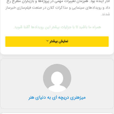
آثار آینده بود. هم‌زمان تغییرات مهمی در پروژه‌ها و بازیگران مطرح رخ
داد و رویدادهای سینمایی و مذاکرات کلان در صنعت فیلم‌سازی خبرساز
شدند.
همراه ما باشید تا با جزئیات بیشتر این رویدادها آشنا شوید.
نمایش بیشتر
سینمای ایران
▪︎ فراخوان نوزدهمین جشنواره بین‌المللی فیلم مقاومت منتشر شد. این
جشنواره در بخش‌های اصلی فیلم سینمایی، کوتاه، مستند، پویانمایی،
فیلمنامه و نقد و پژوهش و بخش‌های جنبی هوش مصنوعی و اقلام
تبلیغی برگزار می‌شود. مهلت ارسال آثار برای برخی بخش‌ها تا ۳۰ بهمن
و برای فیلم‌های سینمایی تا ۲۰ اسفند است. این دوره از جشنواره از ۲۷
میزهنری دریچه ای به دنیای هنر
اردیبهشت تا ۲ خرداد ۱۴۰۵ در تهران و استان‌ها برگزار خواهد شد.
▪︎ فیلم کوتاه «تنها کنار هم» به کارگردانی امید میرزایی جایزه بهترین فیلم