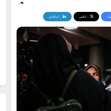
۰
وک
ایکس
لینکداین