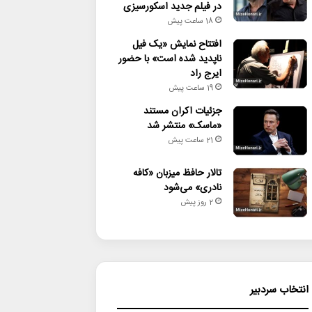
در فیلم جدید اسکورسیزی
18 ساعت پیش
افتتاح نمایش «یک فیل
ناپدید شده است» با حضور
ایرج راد
19 ساعت پیش
جزئیات اکران مستند
«ماسک» منتشر شد
21 ساعت پیش
تالار حافظ میزبان «کافه
نادری» می‌شود
2 روز پیش
انتخاب سردبیر