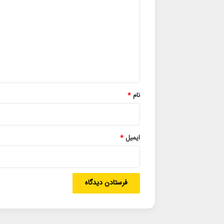
ی
د
گ
ا
ه
*
نام
*
ایمیل
*