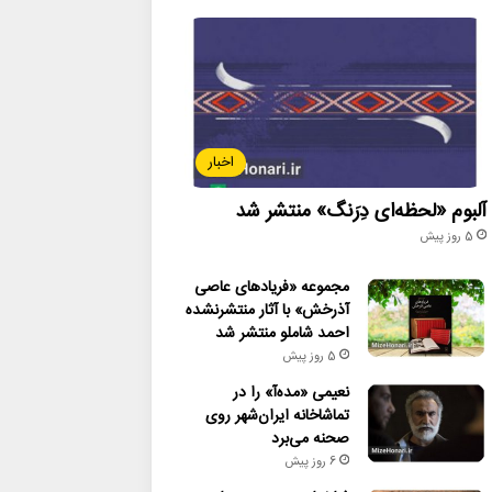
اخبار
آلبوم «لحظه‌ای دِرَنگ» منتشر شد
5 روز پیش
مجموعه «فریادهای عاصی
آذرخش» با آثار منتشرنشده
احمد شاملو منتشر شد
5 روز پیش
نعیمی «مده‌آ» را در
تماشاخانه ایران‌شهر روی
صحنه می‌برد
6 روز پیش