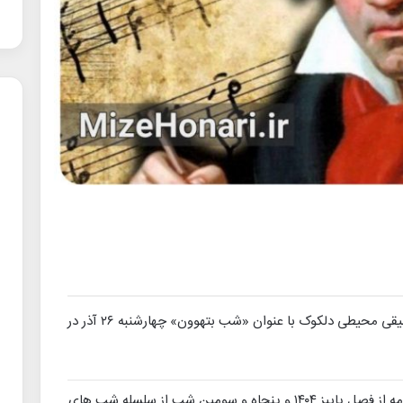
چهارمین برنامه فصل پاییز سلسله شب‌های موسیقی محیطی دلکوک با عنوان «شب بتهوون» چهارشنبه ۲۶ آذر در
،«شب بتهوون» چهارمین برنامه از فصل پاییز ۱۴۰۴ و پنجاه و سومین شب از سلسله شب های