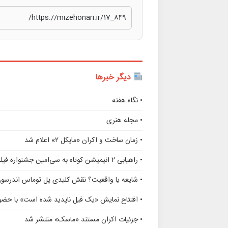
دیگر خبرها
• نگاه هفته
• مجله هنری
• زمان ساخت و اکران «مایکل ۲» اعلام شد
• راهیابی ۲ انیمیشن کوتاه به سی‌امین جشنواره فیلم رود آیلند
• شایعه یا واقعیت؟ نقش کلیدی پل توماس اندرسو
• افتتاح نمایش «یک فیل ناپدید شده است» با حضور
• جزئیات اکران مستند «ماسک» منتشر شد