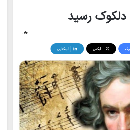
دلکوک رسید
۰
وک
ایکس
لینکداین