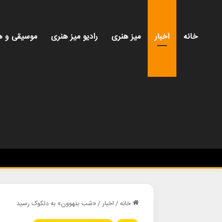
خانه
اخبار
میز هنری
رادیو میز هنری
موسیقی و ه
خانه
/
اخبار
/
«شب بتهوون» به دلکوک رسید