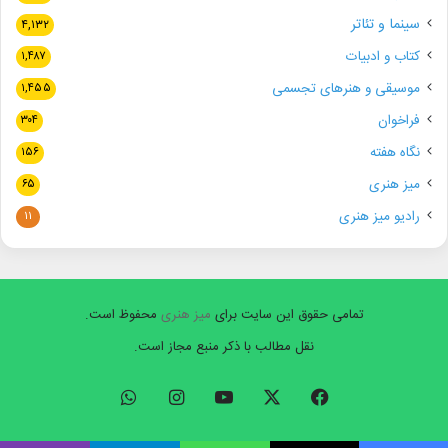
سینما و تئاتر
۴,۱۳۲
کتاب و ادبیات
۱,۴۸۷
موسیقی و هنرهای تجسمی
۱,۴۵۵
فراخوان
۳۰۴
نگاه هفته
۱۵۶
میز هنری
۶۵
رادیو میز هنری
۱۱
تمامی حقوق این سایت برای
میز هنری
محفوظ است.
نقل مطالب با ذکر منبع مجاز است.
فیسبوک
ایکس
یوتیوب
اینستاگرام
واتس
آپ