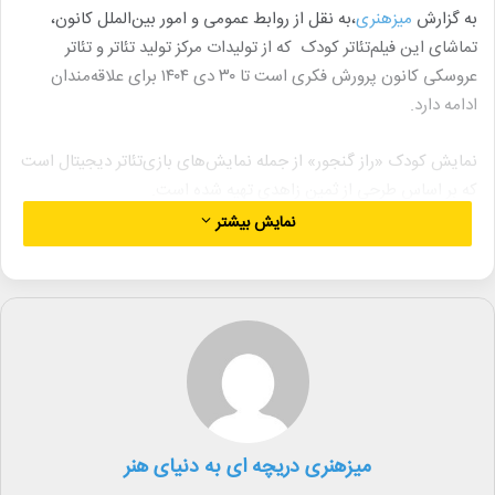
به گزارش
میزهنری
،به نقل از روابط عمومی و امور بین‌الملل کانون،
تماشای این فیلم‌تئاتر کودک که از تولیدات مرکز تولید تئاتر و تئاتر
عروسکی کانون پرورش فکری است تا ۳۰ دی‌ ۱۴۰۴ برای علاقه‌مندان
ادامه دارد.
نمایش کودک «راز گنجور» از جمله نمایش‌های بازی‌تئاتر دیجیتال است
که بر اساس طرحی از ثمین زاهدی تهیه شده است.
نمایش بیشتر
عوامل این نمایش عبارتند از: طراحان: صدف بیگدلی، هانی حسینی و
مرضیه نادری، بازیگران: سها آردم، هانی حسینی، رامین کهن و متین
گودرزی، کارگردانان هنری: هانی حسینی و مرضیه نادری، کارگردان
تلویزیونی: مهدی گنجی، دستیار کارگردان: معصومه آرواز، تصویرسازی و
ویدئو مپینگ: آرمان مقدم، طراح انیمیشن و تصاویر دیجیتال: آرین
حسنوندی، آهنگ‌ساز و طراح صدا: سهیل سهیلی، طراح پوستر و بروشور:
رفعت هاشمی سی‌سخت، مرضیه سرمشقی، طراح نور: هادی حسینی،
امور اجرایی صحنه: حجت هاشمی، مدیر صحنه: محمد اعیانی.
میزهنری دریچه ای به دنیای هنر