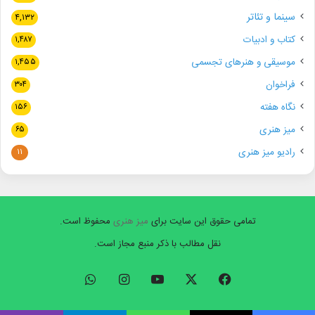
سینما و تئاتر
۴,۱۳۲
کتاب و ادبیات
۱,۴۸۷
موسیقی و هنرهای تجسمی
۱,۴۵۵
فراخوان
۳۰۴
نگاه هفته
۱۵۶
میز هنری
۶۵
رادیو میز هنری
۱۱
تمامی حقوق این سایت برای
میز هنری
محفوظ است.
نقل مطالب با ذکر منبع مجاز است.
فیسبوک
ایکس
یوتیوب
اینستاگرام
واتس
آپ