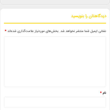
داستان نمایش «راز گنجور» در سرزمینی دور رخ می‌دهد؛ جایی که
«پَلَشت»، دیوِ پلیدی‌ها، راز شادی را می‌دزدد و مردم کم‌کم شادی را از
یاد می‌برند. در این میان، گنجور، پسربچه‌ای که نزد سیمرغ بزرگ شده
دیدگاهتان را بنویسید
است، تصمیم می‌گیرد شادی را بازگرداند و در این مسیر با چالش‌هایی
روبه‌رو می‌شود.
نشانی ایمیل شما منتشر نخواهد شد.
بخش‌های موردنیاز علامت‌گذاری شده‌اند
*
علاقه‌مندان می‌توانند برای تماشای آنلاین فیلم‌تئاتر «راز گنجور» به
د
سایت تیوال به نشانی
www.tiwall.com/p/ganjoor۲
مراجعه کنند.
ی
د
گ
لینک خبر
ا
ه
کپی
*
نام
*
دیگر خبرها