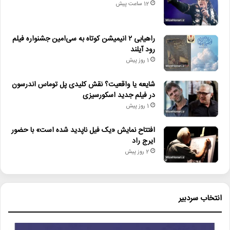
فیلم_تئاتر_کودک
12 ساعت پیش
کانون_پرورش_فکری_کودکان_و_نوجوانان
راهیابی ۲ انیمیشن کوتاه به سی‌امین جشنواره فیلم
رود آیلند
1 روز پیش
شایعه یا واقعیت؟ نقش کلیدی پل توماس اندرسون
در فیلم جدید اسکورسیزی
1 روز پیش
افتتاح نمایش «یک فیل ناپدید شده است» با حضور
ایرج راد
2 روز پیش
انتخاب سردبیر