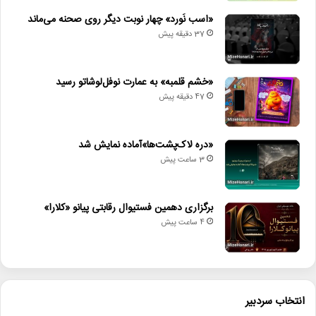
«اسب نَورد» چهار نوبت دیگر روی صحنه می‌ماند
37 دقیقه پیش
«خشم قلمبه» به عمارت نوفل‌لوشاتو رسید
47 دقیقه پیش
«دره لاک‌پشت‌ها»آماده نمایش شد
3 ساعت پیش
برگزاری دهمین فستیوال رقابتی پیانو «کلارا»
4 ساعت پیش
انتخاب سردبیر