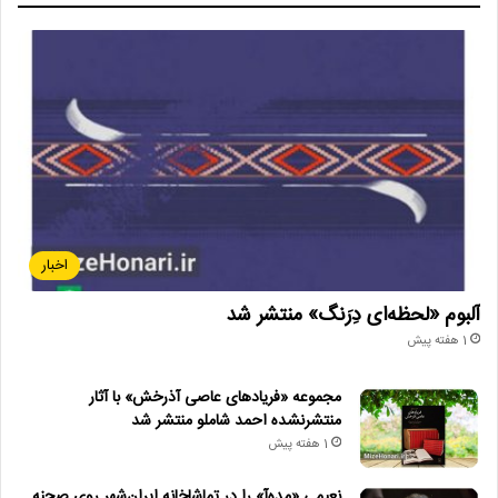
اخبار
آلبوم «لحظه‌ای دِرَنگ» منتشر شد
1 هفته پیش
مجموعه «فریادهای عاصی آذرخش» با آثار
منتشرنشده احمد شاملو منتشر شد
1 هفته پیش
نعیمی «مده‌آ» را در تماشاخانه ایران‌شهر روی صحنه