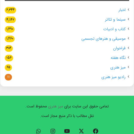
اخبار
۶,۳۴۴
سینما و تئاتر
۴,۱۴۲
کتاب و ادبیات
۱,۴۹۰
موسیقی و هنرهای تجسمی
۱,۴۶۰
فراخوان
۳۰۴
نگاه هفته
۱۵۶
میز هنری
۶۵
رادیو میز هنری
۱۱
تمامی حقوق این سایت برای
میز هنری
محفوظ است.
نقل مطالب با ذکر منبع مجاز است.
فیسبوک
ایکس
یوتیوب
اینستاگرام
واتس