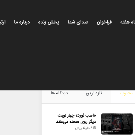
اه هفته
فراخوان
صدای شما
پخش زنده
درباره ما
ارتب
میز هن
محبوب
تازه ترین
دیدگاه ها
«اسب نَورد» چهار نوبت
دیگر روی صحنه می‌ماند
6 دقیقه پیش