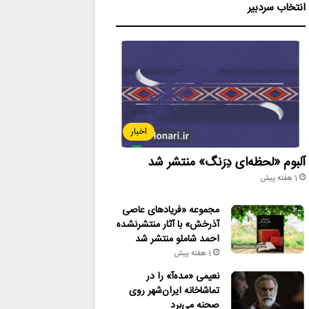
انتخاب سردبیر
اخبار
آلبوم «لحظه‌ای دِرَنگ» منتشر شد
1 هفته پیش
مجموعه «فریادهای عاصی
آذرخش» با آثار منتشرنشده
احمد شاملو منتشر شد
1 هفته پیش
نعیمی «مده‌آ» را در
تماشاخانه ایران‌شهر روی
صحنه می‌برد