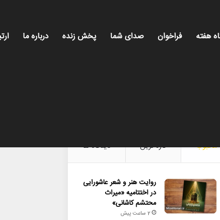
اه هفته
فراخوان
صدای شما
پخش زنده
درباره ما
ارتب
میز هنری، روایت روز فرهنگ و هنر، با تازه‌تر
محبوب
تازه ترین
دیدگاه ها
روایت هنر و شعر عاشورایی
در اختتامیه «میراث
محتشم کاشانی»
2 ساعت پیش