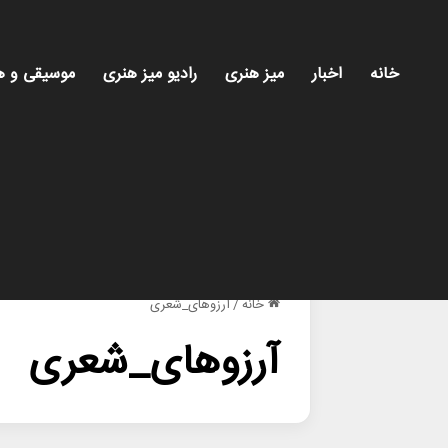
خانه
اخبار
میز هنری
رادیو میز هنری
موسیقی و ه
خانه
/
آرزوهای_شعری
آرزوهای_شعری