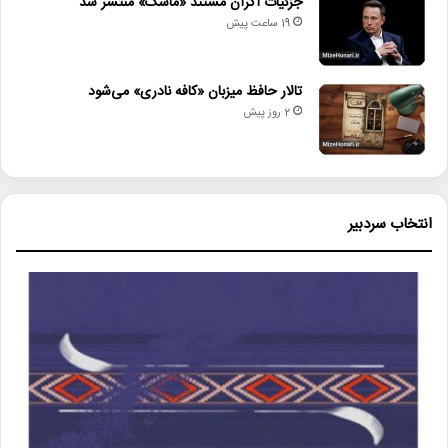
جزئیات اکران مستند «ماسک» منتشر شد
19 ساعت پیش
تالار حافظ میزبان «کافه نادری» می‌شود
2 روز پیش
انتخاب سردبیر