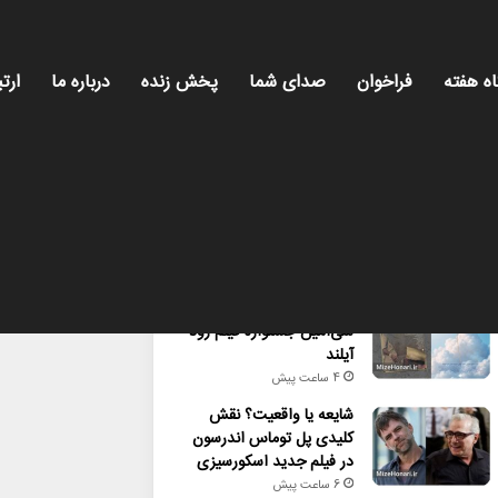
اه هفته
فراخوان
صدای شما
پخش زنده
درباره ما
ارتب
محبوب
تازه ترین
دیدگاه ها
راهیابی ۲ انیمیشن کوتاه به
سی‌امین جشنواره فیلم رود
آیلند
4 ساعت پیش
شایعه یا واقعیت؟ نقش
کلیدی پل توماس اندرسون
در فیلم جدید اسکورسیزی
6 ساعت پیش