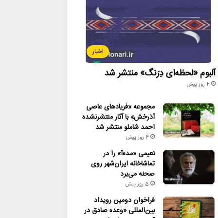
اخبار
آلبوم «لحظه‌ای دِرَنگ» منتشر شد
4 روز پیش
مجموعه «فریادهای عاصی
آذرخش» با آثار منتشرنشده
احمد شاملو منتشر شد
4 روز پیش
نعیمی «مده‌آ» را در
تماشاخانه ایران‌شهر روی
صحنه می‌برد
5 روز پیش
فراخوان دومین رویداد
بین‌المللی «وعده صادق در