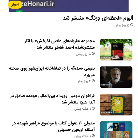
اخبار
آلبوم «لحظه‌ای دِرَنگ» منتشر شد
5 روز پیش
مجموعه «فریادهای عاصی آذرخش» با آثار
منتشرنشده احمد شاملو منتشر شد
5 روز پیش
نعیمی «مده‌آ» را در تماشاخانه ایران‌شهر روی صحنه
می‌برد
6 روز پیش
فراخوان دومین رویداد بین‌المللی «وعده صادق در
آینه هنر» منتشر شد
1 هفته پیش
معرفی ۷۰ عنوان کتاب با موضوع «راهبر شهید» در
آستانه اربعین حسینی
1 هفته پیش