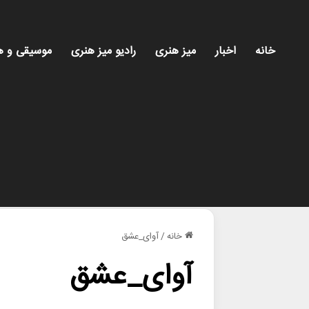
خانه
اخبار
میز هنری
رادیو میز هنری
موسیقی و ه
خانه
/
آوای_عشق
آوای_عشق