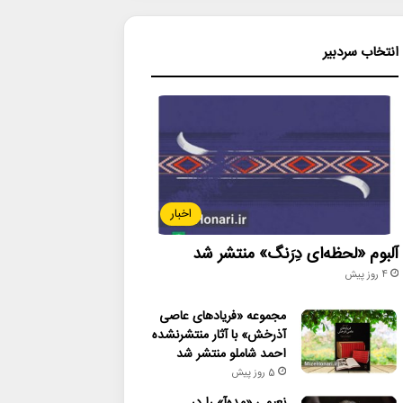
انتخاب سردبیر
اخبار
آلبوم «لحظه‌ای دِرَنگ» منتشر شد
4 روز پیش
مجموعه «فریادهای عاصی
آذرخش» با آثار منتشرنشده
احمد شاملو منتشر شد
5 روز پیش
نعیمی «مده‌آ» را در