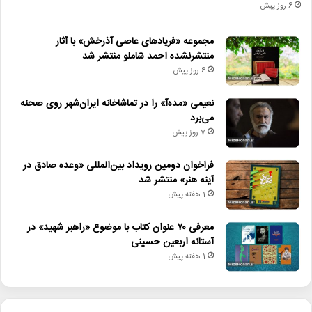
6 روز پیش
مجموعه «فریادهای عاصی آذرخش» با آثار
منتشرنشده احمد شاملو منتشر شد
6 روز پیش
نعیمی «مده‌آ» را در تماشاخانه ایران‌شهر روی صحنه
می‌برد
7 روز پیش
فراخوان دومین رویداد بین‌المللی «وعده صادق در
آینه هنر» منتشر شد
1 هفته پیش
معرفی ۷۰ عنوان کتاب با موضوع «راهبر شهید» در
آستانه اربعین حسینی
1 هفته پیش