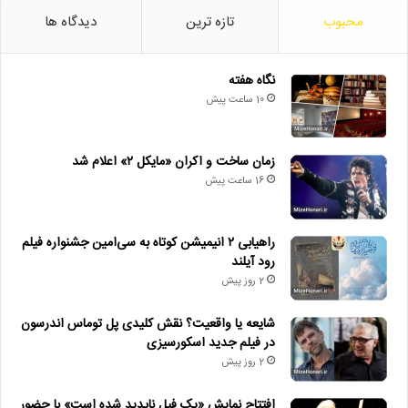
محبوب
تازه ترین
دیدگاه ها
نگاه هفته
10 ساعت پیش
زمان ساخت و اکران «مایکل ۲» اعلام شد
16 ساعت پیش
راهیابی ۲ انیمیشن کوتاه به سی‌امین جشنواره فیلم
رود آیلند
2 روز پیش
شایعه یا واقعیت؟ نقش کلیدی پل توماس اندرسون
در فیلم جدید اسکورسیزی
2 روز پیش
افتتاح نمایش «یک فیل ناپدید شده است» با حضور