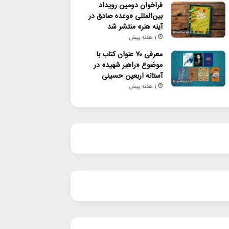
فراخوان دومین رویداد
بین‌المللی «وعده صادق در
آینه هنر» منتشر شد
1 هفته پیش
معرفی ۷۰ عنوان کتاب با
موضوع «راهبر شهید» در
آستانه اربعین حسینی
1 هفته پیش