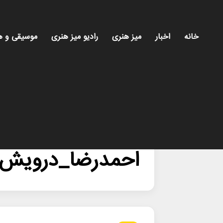
خانه
اخبار
میز هنری
رادیو میز هنری
موسیقی و ه
خانه
/
احمدرضا_درویش
احمدرضا_درویش