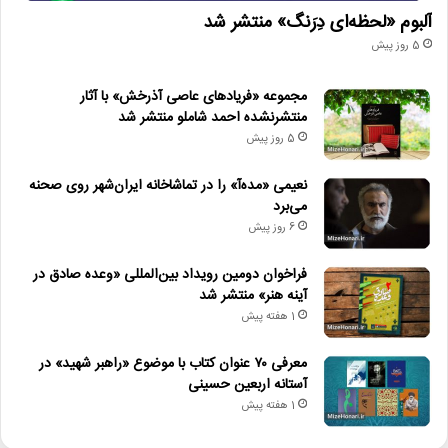
آلبوم «لحظه‌ای دِرَنگ» منتشر شد
5 روز پیش
مجموعه «فریادهای عاصی آذرخش» با آثار
منتشرنشده احمد شاملو منتشر شد
5 روز پیش
نعیمی «مده‌آ» را در تماشاخانه ایران‌شهر روی صحنه
می‌برد
6 روز پیش
فراخوان دومین رویداد بین‌المللی «وعده صادق در
آینه هنر» منتشر شد
1 هفته پیش
معرفی ۷۰ عنوان کتاب با موضوع «راهبر شهید» در
آستانه اربعین حسینی
1 هفته پیش