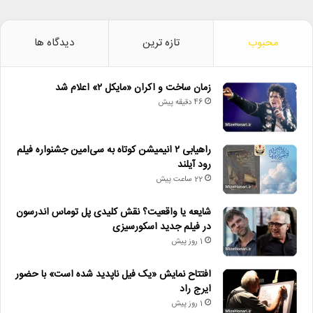
محبوب
تازه ترین
دیدگاه ها
زمان ساخت و اکران «مایکل ۲» اعلام شد
46 دقیقه پیش
راهیابی ۲ انیمیشن کوتاه به سی‌امین جشنواره فیلم
رود آیلند
22 ساعت پیش
شایعه یا واقعیت؟ نقش کلیدی پل توماس اندرسون
در فیلم جدید اسکورسیزی
1 روز پیش
افتتاح نمایش «یک فیل ناپدید شده است» با حضور
ایرج راد
1 روز پیش