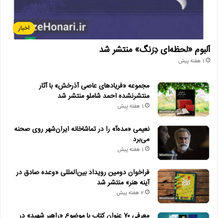
اخبار
آلبوم «لحظه‌ای دِرَنگ» منتشر شد
1 هفته پیش
مجموعه «فریادهای عاصی آذرخش» با آثار
منتشرنشده احمد شاملو منتشر شد
1 هفته پیش
نعیمی «مده‌آ» را در تماشاخانه ایران‌شهر روی صحنه
می‌برد
1 هفته پیش
فراخوان دومین رویداد بین‌المللی «وعده صادق در
آینه هنر» منتشر شد
2 هفته پیش
معرفی ۷۰ عنوان کتاب با موضوع «راهبر شهید» در