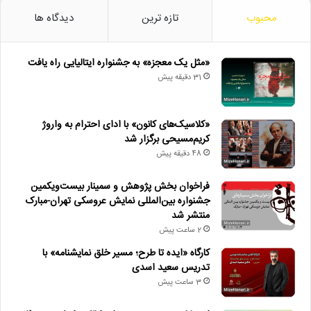
محبوب
تازه ترین
دیدگاه ها
«مثل یک معجزه» به جشنواره ایتالیایی راه یافت
31 دقیقه پیش
«کلاسیک‌های کانون» با ادای احترام به واروژ
کریم‌مسیحی برگزار شد
48 دقیقه پیش
فراخوان بخش پژوهش و سمینار بیست‌ویکمین
جشنواره بین‌المللی نمایش عروسکی تهران-مبارک
منتشر شد
2 ساعت پیش
کارگاه «ایده تا طرح؛ مسیر خلق نمایشنامه» با
تدریس سعید اسدی
3 ساعت پیش