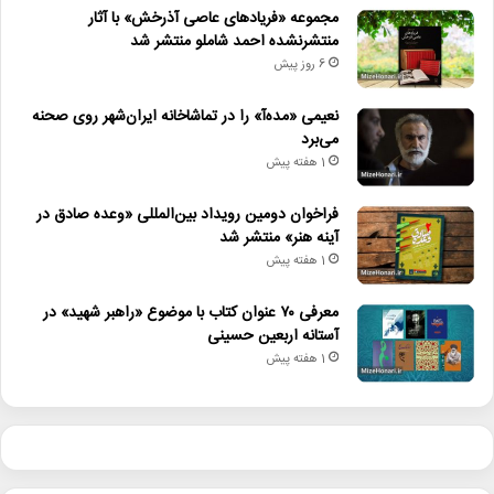
مجموعه «فریادهای عاصی آذرخش» با آثار
منتشرنشده احمد شاملو منتشر شد
6 روز پیش
نعیمی «مده‌آ» را در تماشاخانه ایران‌شهر روی صحنه
می‌برد
1 هفته پیش
فراخوان دومین رویداد بین‌المللی «وعده صادق در
آینه هنر» منتشر شد
1 هفته پیش
معرفی ۷۰ عنوان کتاب با موضوع «راهبر شهید» در
آستانه اربعین حسینی
1 هفته پیش