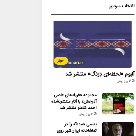
انتخاب سردبیر
اخبار
آلبوم «لحظه‌ای دِرَنگ» منتشر شد
6 روز پیش
مجموعه «فریادهای عاصی
آذرخش» با آثار منتشرنشده
احمد شاملو منتشر شد
6 روز پیش
نعیمی «مده‌آ» را در
تماشاخانه ایران‌شهر روی