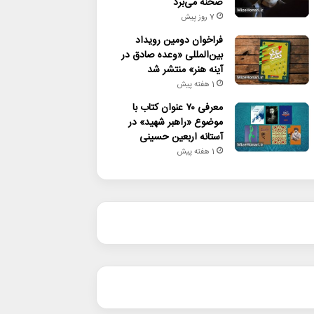
صحنه می‌برد
7 روز پیش
فراخوان دومین رویداد
بین‌المللی «وعده صادق در
آینه هنر» منتشر شد
1 هفته پیش
معرفی ۷۰ عنوان کتاب با
موضوع «راهبر شهید» در
آستانه اربعین حسینی
1 هفته پیش