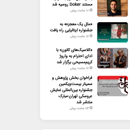
مستند Doker روسیه شد
10 ساعت پیش
«مثل یک معجزه» به
جشنواره ایتالیایی راه یافت
12 ساعت پیش
«کلاسیک‌های کانون» با
ادای احترام به واروژ
کریم‌مسیحی برگزار شد
12 ساعت پیش
فراخوان بخش پژوهش و
سمینار بیست‌ویکمین
جشنواره بین‌المللی نمایش
عروسکی تهران-مبارک
منتشر شد
13 ساعت پیش