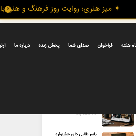
✦ میز هنری؛ روایت روز فرهنگ و هنر، با تازه
✕
اه هفته
فراخوان
صدای شما
پخش زنده
درباره ما
ارتب
محبوب
تازه ترین
دیدگاه ها
بسته خبری
9 ساعت پیش
یاسر طالبی داور جشنواره