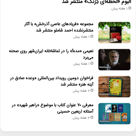
آلبوم «لحظه‌ای دِرَنگ» منتشر شد
1 هفته پیش
مجموعه «فریادهای عاصی آذرخش» با آثار
منتشرنشده احمد شاملو منتشر شد
1 هفته پیش
نعیمی «مده‌آ» را در تماشاخانه ایران‌شهر روی صحنه
می‌برد
1 هفته پیش
فراخوان دومین رویداد بین‌المللی «وعده صادق در
آینه هنر» منتشر شد
2 هفته پیش
معرفی ۷۰ عنوان کتاب با موضوع «راهبر شهید» در
آستانه اربعین حسینی
2 هفته پیش