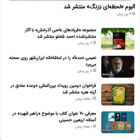
آلبوم «لحظه‌ای دِرَنگ» منتشر شد
6 روز پیش
مجموعه «فریادهای عاصی آذرخش» با آثار
منتشرنشده احمد شاملو منتشر شد
6 روز پیش
نعیمی «مده‌آ» را در تماشاخانه ایران‌شهر روی صحنه
می‌برد
7 روز پیش
فراخوان دومین رویداد بین‌المللی «وعده صادق در
آینه هنر» منتشر شد
1 هفته پیش
معرفی ۷۰ عنوان کتاب با موضوع «راهبر شهید» در
آستانه اربعین حسینی
1 هفته پیش