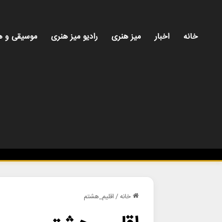
خانه
اخبار
میز هنری
رادیو میز هنری
موسیقی و ه
خانه
/
اقلیم_هشتم