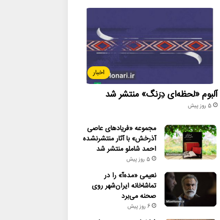
اخبار
آلبوم «لحظه‌ای دِرَنگ» منتشر شد
5 روز پیش
مجموعه «فریادهای عاصی
آذرخش» با آثار منتشرنشده
احمد شاملو منتشر شد
5 روز پیش
نعیمی «مده‌آ» را در
تماشاخانه ایران‌شهر روی
صحنه می‌برد
6 روز پیش