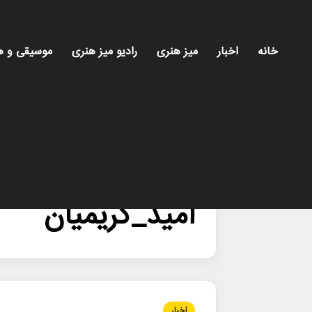
خانه
اخبار
میز هنری
رادیو میز هنری
موسیقی و ه
خانه
/
امید_کریمیان
امید_کریمیان
اخبار