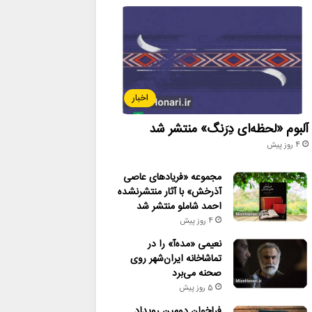
اخبار
آلبوم «لحظه‌ای دِرَنگ» منتشر شد
4 روز پیش
مجموعه «فریادهای عاصی
آذرخش» با آثار منتشرنشده
احمد شاملو منتشر شد
4 روز پیش
نعیمی «مده‌آ» را در
تماشاخانه ایران‌شهر روی
صحنه می‌برد
5 روز پیش
فراخوان دومین رویداد