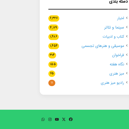
دسته بندی
اخبار
۶,۳۲۷
سینما و تئاتر
۴,۱۲۹
کتاب و ادبیات
۱,۴۸۶
موسیقی و هنرهای تجسمی
۱,۴۵۴
فراخوان
۳۰۴
نگاه هفته
۱۵۵
میز هنری
۶۵
رادیو میز هنری
۱۱
فیسبوک
ایکس
یوتیوب
اینستاگرام
واتس
آپ