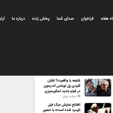
اه هفته
فراخوان
صدای شما
پخش زنده
درباره ما
ارتب
محبوب
تازه ترین
دیدگاه ها
شایعه یا واقعیت؟ نقش
کلیدی پل توماس اندرسون
در فیلم جدید اسکورسیزی
1 ساعت پیش
افتتاح نمایش «یک فیل
ناپدید شده است» با حضور