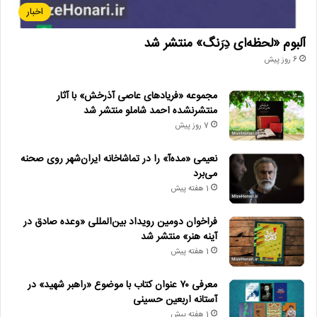
اخبار
آلبوم «لحظه‌ای دِرَنگ» منتشر شد
6 روز پیش
مجموعه «فریادهای عاصی آذرخش» با آثار
منتشرنشده احمد شاملو منتشر شد
7 روز پیش
نعیمی «مده‌آ» را در تماشاخانه ایران‌شهر روی صحنه
می‌برد
1 هفته پیش
فراخوان دومین رویداد بین‌المللی «وعده صادق در
آینه هنر» منتشر شد
1 هفته پیش
معرفی ۷۰ عنوان کتاب با موضوع «راهبر شهید» در
آستانه اربعین حسینی
1 هفته پیش