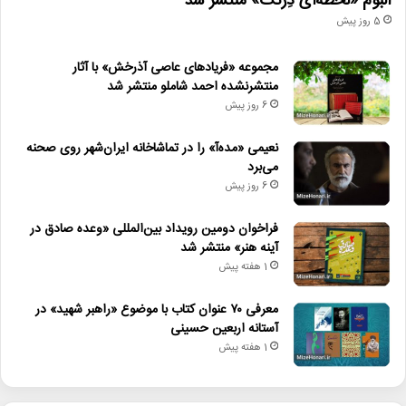
آلبوم «لحظه‌ای دِرَنگ» منتشر شد
5 روز پیش
مجموعه «فریادهای عاصی آذرخش» با آثار
منتشرنشده احمد شاملو منتشر شد
6 روز پیش
نعیمی «مده‌آ» را در تماشاخانه ایران‌شهر روی صحنه
می‌برد
6 روز پیش
فراخوان دومین رویداد بین‌المللی «وعده صادق در
آینه هنر» منتشر شد
1 هفته پیش
معرفی ۷۰ عنوان کتاب با موضوع «راهبر شهید» در
آستانه اربعین حسینی
1 هفته پیش