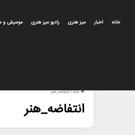
خانه
اخبار
میز هنری
رادیو میز هنری
موسیقی و ه
خانه
/
انتفاضه_هنر
انتفاضه_هنر