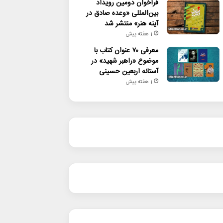
فراخوان دومین رویداد
بین‌المللی «وعده صادق در
آینه هنر» منتشر شد
1 هفته پیش
معرفی ۷۰ عنوان کتاب با
موضوع «راهبر شهید» در
آستانه اربعین حسینی
1 هفته پیش