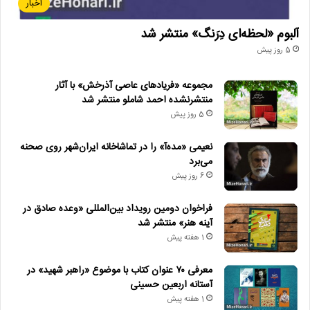
اخبار
آلبوم «لحظه‌ای دِرَنگ» منتشر شد
5 روز پیش
مجموعه «فریادهای عاصی آذرخش» با آثار
منتشرنشده احمد شاملو منتشر شد
5 روز پیش
نعیمی «مده‌آ» را در تماشاخانه ایران‌شهر روی صحنه
می‌برد
6 روز پیش
فراخوان دومین رویداد بین‌المللی «وعده صادق در
آینه هنر» منتشر شد
1 هفته پیش
معرفی ۷۰ عنوان کتاب با موضوع «راهبر شهید» در
آستانه اربعین حسینی
1 هفته پیش