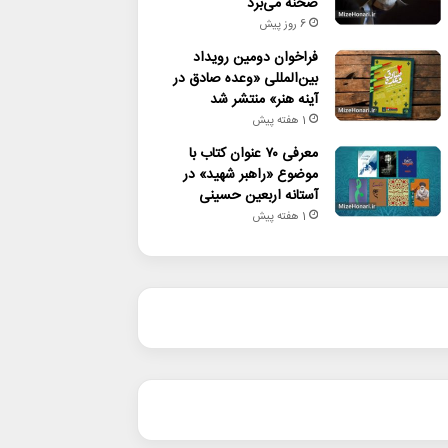
صحنه می‌برد
6 روز پیش
فراخوان دومین رویداد
بین‌المللی «وعده صادق در
آینه هنر» منتشر شد
1 هفته پیش
معرفی ۷۰ عنوان کتاب با
موضوع «راهبر شهید» در
آستانه اربعین حسینی
1 هفته پیش