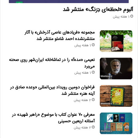
آلبوم «لحظه‌ای دِرَنگ» منتشر شد
1 هفته پیش
مجموعه «فریادهای عاصی آذرخش» با آثار
منتشرنشده احمد شاملو منتشر شد
1 هفته پیش
نعیمی «مده‌آ» را در تماشاخانه ایران‌شهر روی صحنه
می‌برد
1 هفته پیش
فراخوان دومین رویداد بین‌المللی «وعده صادق در
آینه هنر» منتشر شد
2 هفته پیش
معرفی ۷۰ عنوان کتاب با موضوع «راهبر شهید» در
آستانه اربعین حسینی
2 هفته پیش