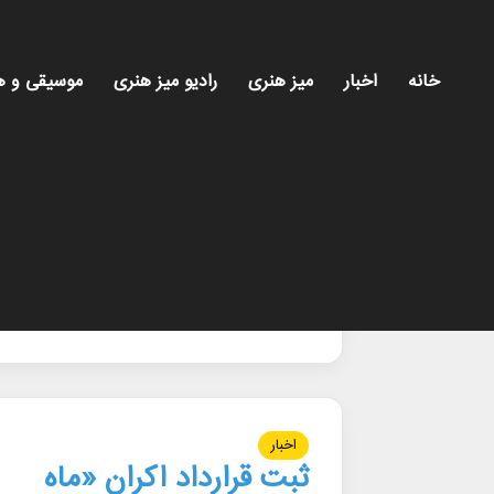
خانه
اخبار
میز هنری
رادیو میز هنری
موسیقی و ه
خانه
/
اکران_سینما
اکران_سینما
اخبار
ثبت قرارداد اکران «ماه