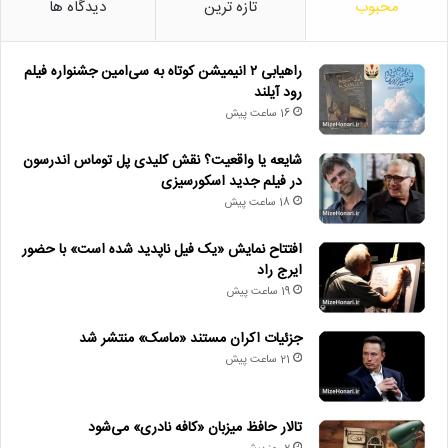
محبوب
تازه ترین
دیدگاه ها
راهیابی ۲ انیمیشن کوتاه به سی‌امین جشنواره فیلم
رود آیلند
16 ساعت پیش
شایعه یا واقعیت؟ نقش کلیدی پل توماس اندرسون
در فیلم جدید اسکورسیزی
18 ساعت پیش
افتتاح نمایش «یک فیل ناپدید شده است» با حضور
ایرج راد
19 ساعت پیش
جزئیات اکران مستند «ماسک» منتشر شد
21 ساعت پیش
تالار حافظ میزبان «کافه نادری» می‌شود