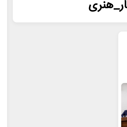
ار_هنری