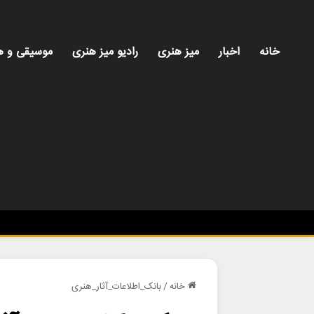
خانه
اخبار
میز هنری
رادیو میز هنری
موسیقی و ه
خانه
/
بانک_اطلاعات_آثار_هنری