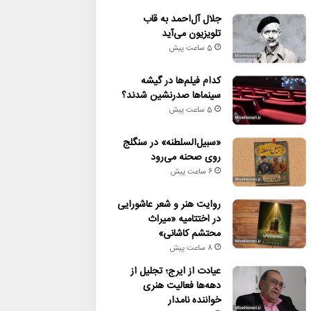
جلال آل‌احمد به قاب
تلویزیون می‌آید
5 ساعت پیش
کدام فیلم‌ها در گیشه
سینماها صدرنشین شدند؟
5 ساعت پیش
«سبیل‌السلطنه» در سنگلج
روی صحنه می‌رود
6 ساعت پیش
روایت هنر و شعر عاشورایی
در اختتامیه «میراث
محتشم کاشانی»
8 ساعت پیش
عیادت از ایرج؛ تجلیل از
دهه‌ها فعالیت هنری
خواننده نامدار