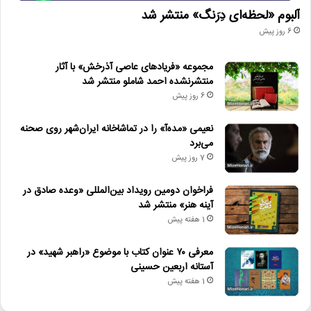
آلبوم «لحظه‌ای دِرَنگ» منتشر شد
6 روز پیش
مجموعه «فریادهای عاصی آذرخش» با آثار
منتشرنشده احمد شاملو منتشر شد
6 روز پیش
نعیمی «مده‌آ» را در تماشاخانه ایران‌شهر روی صحنه
می‌برد
7 روز پیش
فراخوان دومین رویداد بین‌المللی «وعده صادق در
آینه هنر» منتشر شد
1 هفته پیش
معرفی ۷۰ عنوان کتاب با موضوع «راهبر شهید» در
آستانه اربعین حسینی
1 هفته پیش