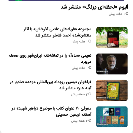
آلبوم «لحظه‌ای دِرَنگ» منتشر شد
1 هفته پیش
مجموعه «فریادهای عاصی آذرخش» با آثار
منتشرنشده احمد شاملو منتشر شد
1 هفته پیش
نعیمی «مده‌آ» را در تماشاخانه ایران‌شهر روی صحنه
می‌برد
1 هفته پیش
فراخوان دومین رویداد بین‌المللی «وعده صادق در
آینه هنر» منتشر شد
2 هفته پیش
معرفی ۷۰ عنوان کتاب با موضوع «راهبر شهید» در
آستانه اربعین حسینی
2 هفته پیش