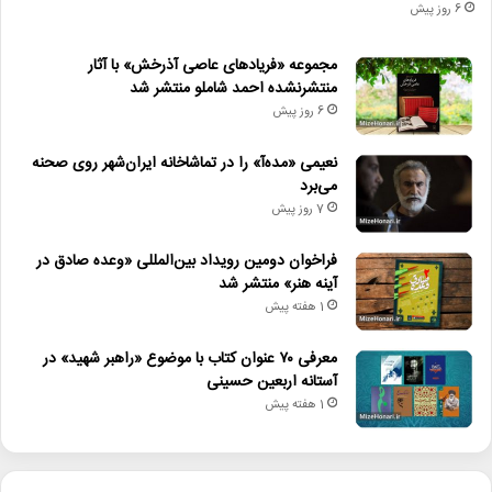
6 روز پیش
مجموعه «فریادهای عاصی آذرخش» با آثار
منتشرنشده احمد شاملو منتشر شد
6 روز پیش
نعیمی «مده‌آ» را در تماشاخانه ایران‌شهر روی صحنه
می‌برد
7 روز پیش
فراخوان دومین رویداد بین‌المللی «وعده صادق در
آینه هنر» منتشر شد
1 هفته پیش
معرفی ۷۰ عنوان کتاب با موضوع «راهبر شهید» در
آستانه اربعین حسینی
1 هفته پیش