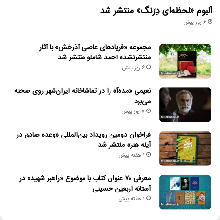
آلبوم «لحظه‌ای دِرَنگ» منتشر شد
6 روز پیش
مجموعه «فریادهای عاصی آذرخش» با آثار
منتشرنشده احمد شاملو منتشر شد
6 روز پیش
نعیمی «مده‌آ» را در تماشاخانه ایران‌شهر روی صحنه
می‌برد
7 روز پیش
فراخوان دومین رویداد بین‌المللی «وعده صادق در
آینه هنر» منتشر شد
1 هفته پیش
معرفی ۷۰ عنوان کتاب با موضوع «راهبر شهید» در
آستانه اربعین حسینی
1 هفته پیش